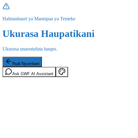
Halmashauri ya Manispaa ya Temeke
Ukurasa Haupatikani
Ukurasa unaoutafuta haupo.
Rudi Nyumbani
Ask GWF AI Assistant