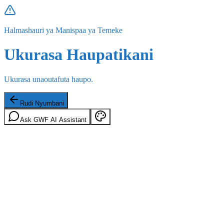
Halmashauri ya Manispaa ya Temeke
Ukurasa Haupatikani
Ukurasa unaoutafuta haupo.
Rudi Nyumbani
Ask GWF AI Assistant