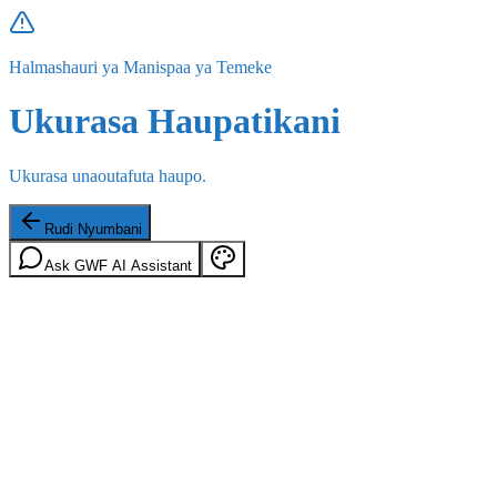
Halmashauri ya Manispaa ya Temeke
Ukurasa Haupatikani
Ukurasa unaoutafuta haupo.
Rudi Nyumbani
Ask GWF AI Assistant